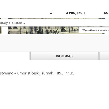
O PROJEKCIE
KO
Wyszukiwanie zaawa
INFORMACJE
stvenno – ûmorističeskij žurnal’, 1893, nr 35