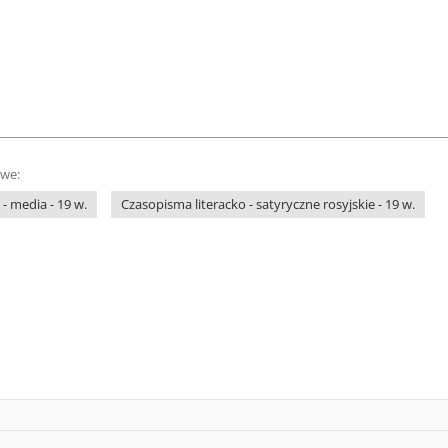
owe:
 - media - 19 w.
Czasopisma literacko - satyryczne rosyjskie - 19 w.