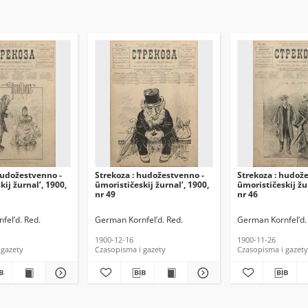
hudožestvenno -
Strekoza : hudožestvenno -
Strekoza : hudož
ij žurnal’, 1900,
ûmorističeskij žurnal’, 1900,
ûmorističeskij žu
nr 49
nr 46
fel’d. Red.
German Kornfel’d. Red.
German Kornfel’d.
1900-12-16
1900-11-26
 gazety
Czasopisma i gazety
Czasopisma i gazety