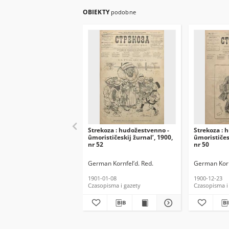
OBIEKTY
podobne
Strekoza : hudožestvenno -
Strekoza : 
ûmorističeskij žurnal’, 1900,
ûmorističesk
nr 52
nr 50
German Kornfel’d. Red.
German Korn
1901-01-08
1900-12-23
Czasopisma i gazety
Czasopisma i