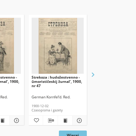
estvenno -
Strekoza : hudožestvenno -
Strekoza : hudožestven
rnal’, 1900,
ûmorističeskij žurnal’, 1900,
ûmorističeskij žurnal’,
nr 47
nr 45
 Red.
German Kornfel’d. Red.
German Kornfel’d. Red.
1900-12-02
1900-11-19
Czasopisma i gazety
Czasopisma i gazety
Więcej