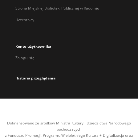
Strona Miejskiej Biblioteki Publicznej w Radomiu
Uczestnicy
Konto użytkownika
Zaloguj się
Historia przeglądania
Dofinansowano ze środków Ministra Kultury i Dziedzictwa Narodowego
pochodzących
z Funduszu Promocji, Programu Wieloletniego Kultura + Digitalizacja oraz