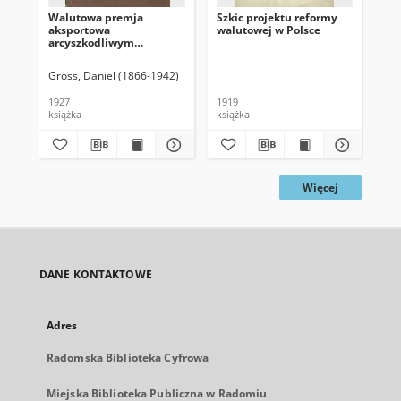
Walutowa premja
Szkic projektu reformy
Bo
aksportowa
walutowej w Polsce
kr
arcyszkodliwym
eksperymentem :
dlaczego banknot
Gross, Daniel (1866-1942)
Ryb
złotowy spadł z końcem
lipca 1925 r. i czemu nie
1927
1919
191
wrócił do równi złota ?
książka
książka
ksi
Więcej
DANE KONTAKTOWE
Adres
Radomska Biblioteka Cyfrowa
Miejska Biblioteka Publiczna w Radomiu