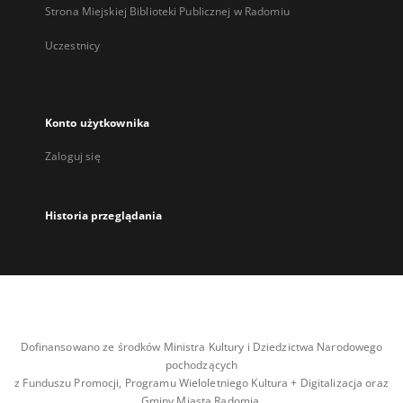
Strona Miejskiej Biblioteki Publicznej w Radomiu
Uczestnicy
Konto użytkownika
Zaloguj się
Historia przeglądania
Dofinansowano ze środków Ministra Kultury i Dziedzictwa Narodowego
pochodzących
z Funduszu Promocji, Programu Wieloletniego Kultura + Digitalizacja oraz
Gminy Miasta Radomia.