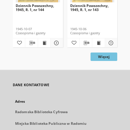
Dziennik Powszechny,
Dziennik Powszechny,
Dz
1945, R. 1, nr 144
1945, R. 1, nr 143
194
1945-10-07
1945-10-06
194
Czasopisma i gazety
Czasopisma i gazety
Cza
Więcej
DANE KONTAKTOWE
Adres
Radomska Biblioteka Cyfrowa
Miejska Biblioteka Publiczna w Radomiu