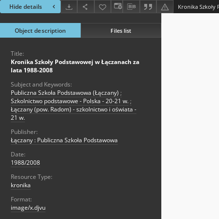
Hide details
Object description
Files list
Title:
Kronika Szkoły Podstawowej w Łączanach za
lata 1988-2008
Subject and Keywords:
Publiczna Szkoła Podstawowa (Łączany)
;
Szkolnictwo podstawowe - Polska - 20-21 w.
;
Łączany (pow. Radom) - szkolnictwo i oświata -
21 w.
Publisher:
Łączany : Publiczna Szkoła Podstawowa
Date:
1988/2008
Resource Type:
kronika
Format:
image/x.djvu