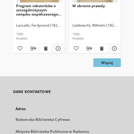
Program robotników o
W obronie prawdy
szczególniejszym
związku współczesnego
okresu historycznego z
ideą stanu robotniczego
Lassalle, Ferdynand (1825-1864)
Kucharski, Stanislaw. Wyd.
Liebknecht, Wilhelm (1826-1900)
1905
1900
książka
książka
Więcej
DANE KONTAKTOWE
Adres
Radomska Biblioteka Cyfrowa
Miejska Biblioteka Publiczna w Radomiu