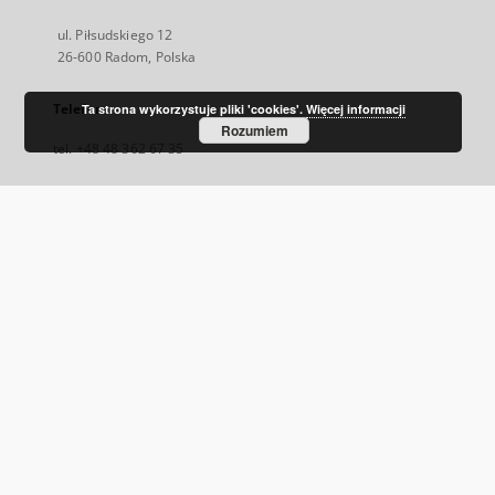
ul. Piłsudskiego 12
26-600 Radom, Polska
Telefon
Ta strona wykorzystuje pliki 'cookies'.
Więcej informacji
Rozumiem
tel. +48 48 362 67 35
E-Mail
rbc@mbpradom.pl
Odwiedź nas!
http://www.mbpradom.pl/
Facebook
Link
zewnętrzny,
otworzy
się
w
nowej