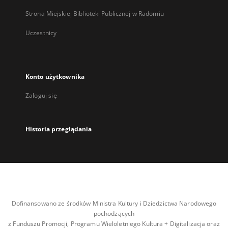
Strona Miejskiej Biblioteki Publicznej w Radomiu
Uczestnicy
Konto użytkownika
Zaloguj się
Historia przeglądania
Dofinansowano ze środków Ministra Kultury i Dziedzictwa Narodowego
pochodzących
z Funduszu Promocji, Programu Wieloletniego Kultura + Digitalizacja oraz