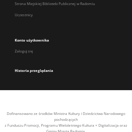
Strona Miejskiej Biblioteki Publicznej w Radomiu
Uczestnicy
Konto użytkownika
Zaloguj się
Historia przeglądania
Dofinansowano ze środków Ministra Kultury i Dziedzictwa Narodowego
pochodzących
z Funduszu Promocji, Programu Wieloletniego Kultura + Digitalizacja oraz
Gminy Miasta Radomia.