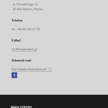
ul. Piłsudskiego 12
26-600 Radom, Polska
Telefon
tel. +48 48 362 67 35
E-Mail
rbc@mbpradom.pl
Odwiedź nas!
http://www.mbpradom.pl/
Facebook
Link
zewnętrzny,
otworzy
się
w
nowej
MAPA STRONY