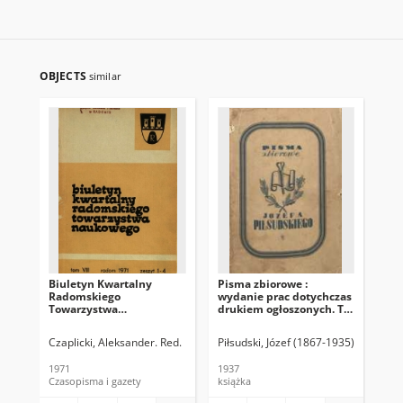
OBJECTS
similar
Biuletyn Kwartalny
Pisma zbiorowe :
Bi
Radomskiego
wydanie prac dotychczas
Ra
Towarzystwa
drukiem ogłoszonych. T.
To
Naukowego, 1971, T. 8, z.
1
Nau
1-4
1
Czaplicki, Aleksander. Red.
Piłsudski, Józef (1867-1935)
Sławek, 
Lot
1971
1937
198
Czasopisma i gazety
książka
Cza