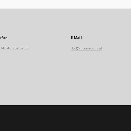
efon
E-Mail
. +48 48 362 67 35
rbc@mbpradom.pl