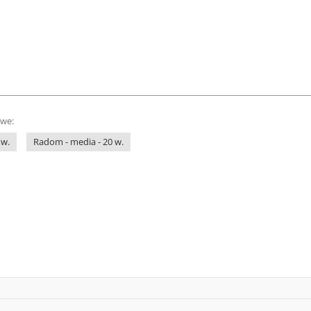
owe:
 w.
Radom - media - 20 w.