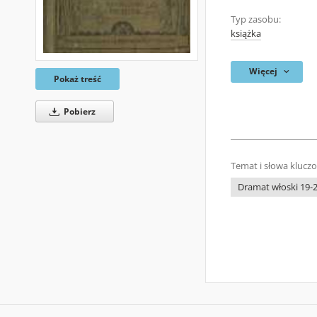
Typ zasobu:
książka
Więcej
Pokaż treść
Pobierz
Temat i słowa klucz
Dramat włoski 19-2