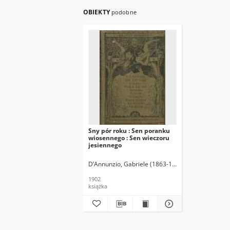
OBIEKTY
podobne
Sny pór roku : Sen poranku
wiosennego : Sen wieczoru
jesiennego
D’Annunzio, Gabriele (1863-1938)
Marion. Tł.
Glü
1902
książka