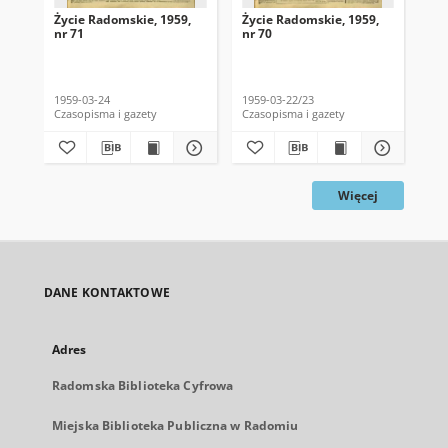
Życie Radomskie, 1959,
Życie Radomskie, 1959,
Życ
nr 71
nr 70
nr 
1959-03-24
1959-03-22/23
195
Czasopisma i gazety
Czasopisma i gazety
Cza
Więcej
DANE KONTAKTOWE
Adres
Radomska Biblioteka Cyfrowa
Miejska Biblioteka Publiczna w Radomiu