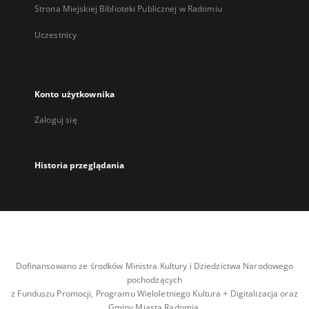
Strona Miejskiej Biblioteki Publicznej w Radomiu
Uczestnicy
Konto użytkownika
Zaloguj się
Historia przeglądania
Dofinansowano ze środków Ministra Kultury i Dziedzictwa Narodowego
pochodzących
z Funduszu Promocji, Programu Wieloletniego Kultura + Digitalizacja oraz
Gminy Miasta Radomia.