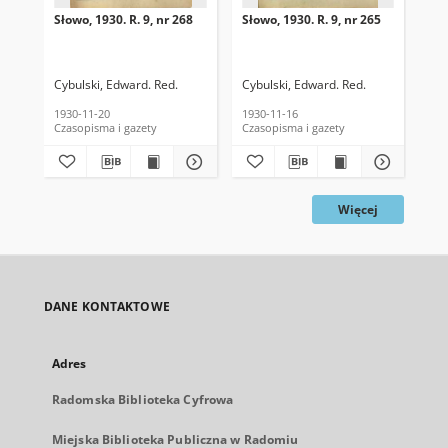
Słowo, 1930. R. 9, nr 268
Słowo, 1930. R. 9, nr 265
Sło
Cybulski, Edward. Red.
Cybulski, Edward. Red.
Cyb
1930-11-20
1930-11-16
193
Czasopisma i gazety
Czasopisma i gazety
Cza
Więcej
DANE KONTAKTOWE
Adres
Radomska Biblioteka Cyfrowa
Miejska Biblioteka Publiczna w Radomiu