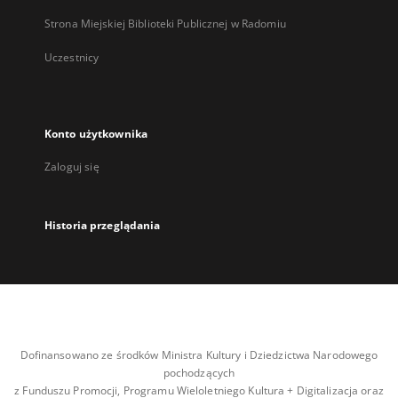
Strona Miejskiej Biblioteki Publicznej w Radomiu
Uczestnicy
Konto użytkownika
Zaloguj się
Historia przeglądania
Dofinansowano ze środków Ministra Kultury i Dziedzictwa Narodowego
pochodzących
z Funduszu Promocji, Programu Wieloletniego Kultura + Digitalizacja oraz