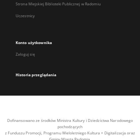
Strona Miejskiej Biblioteki Publicznej w Radomiu
Uczestnicy
Konto użytkownika
Zaloguj się
Historia przeglądania
Dofinansowano ze środków Ministra Kultury i Dziedzictwa Narodowego
pochodzących
z Funduszu Promocji, Programu Wieloletniego Kultura + Digitalizacja oraz
Gminy Miasta Radomia.