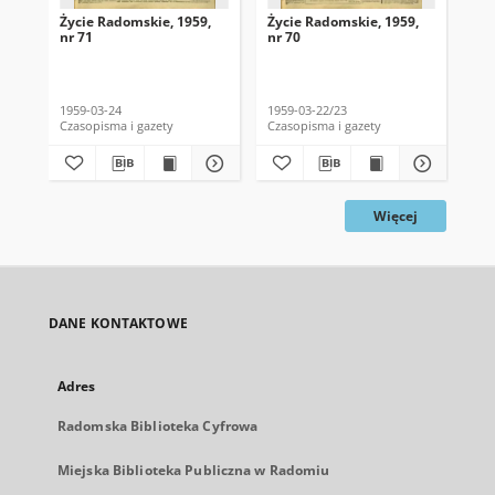
Życie Radomskie, 1959,
Życie Radomskie, 1959,
Życ
nr 71
nr 70
nr 
1959-03-24
1959-03-22/23
195
Czasopisma i gazety
Czasopisma i gazety
Cza
Więcej
DANE KONTAKTOWE
Adres
Radomska Biblioteka Cyfrowa
Miejska Biblioteka Publiczna w Radomiu