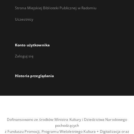
Strona Miejskiej Biblioteki Publicznej w Radomiu
Uczestnicy
Konto użytkownika
Zaloguj się
Historia przeglądania
Dofinansowano ze środków Ministra Kultury i Dziedzictwa Narodowego
pochodzących
z Funduszu Promocji, Programu Wieloletniego Kultura + Digitalizacja oraz