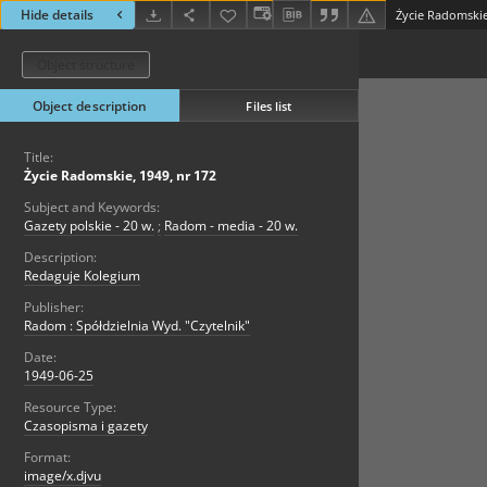
Hide details
Życie Radomskie
Object structure
Object description
Files list
Title:
Życie Radomskie, 1949, nr 172
Subject and Keywords:
Gazety polskie - 20 w.
;
Radom - media - 20 w.
Description:
Redaguje Kolegium
Publisher:
Radom : Spółdzielnia Wyd. "Czytelnik"
Date:
1949-06-25
Resource Type:
Czasopisma i gazety
Format:
image/x.djvu