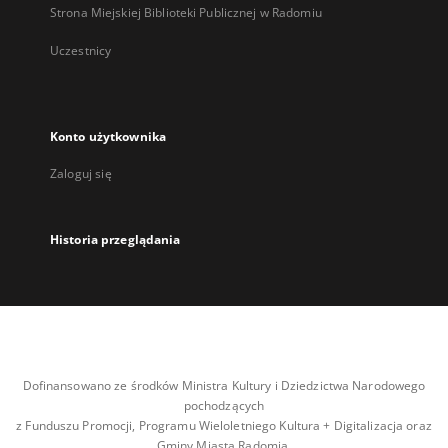
Strona Miejskiej Biblioteki Publicznej w Radomiu
Uczestnicy
Konto użytkownika
Zaloguj się
Historia przeglądania
Dofinansowano ze środków Ministra Kultury i Dziedzictwa Narodowego
pochodzących
z Funduszu Promocji, Programu Wieloletniego Kultura + Digitalizacja oraz
Gminy Miasta Radomia.