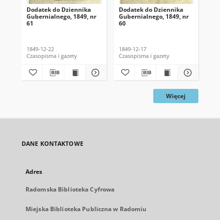
Dodatek do Dziennika
Dodatek do Dziennika
Do
Gubernialnego, 1849, nr
Gubernialnego, 1849, nr
Gub
61
60
59
1849-12-22
1849-12-17
184
Czasopisma i gazety
Czasopisma i gazety
Cza
Więcej
DANE KONTAKTOWE
Adres
Radomska Biblioteka Cyfrowa
Miejska Biblioteka Publiczna w Radomiu