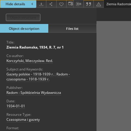
Hide details
Ziemia Radomska,
Object structure
Object description
Files list
Title:
Ziemia Radomska, 1934, R. 7, nr 1
Co-author:
Korczyński, Mieczysław. Red.
Subject and Keywords:
Gazety polskie - 1918-1939 r.
;
Radom -
czasopisma - 1918-1939 r.
Publisher:
Radom : Spółdzielnia Wydawnicza
Date:
1934-01-01
Resource Type:
Czasopisma i gazety
Format: