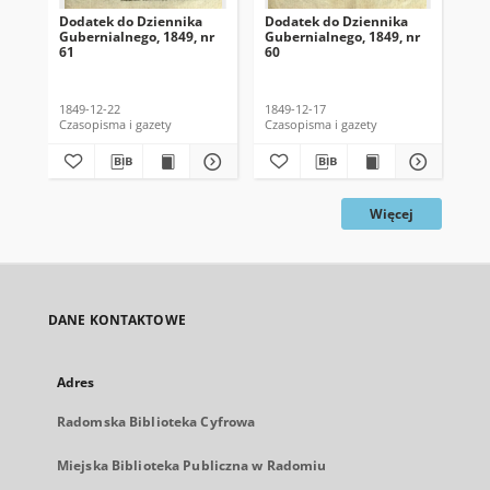
Dodatek do Dziennika
Dodatek do Dziennika
Do
Gubernialnego, 1849, nr
Gubernialnego, 1849, nr
Gub
61
60
59
1849-12-22
1849-12-17
184
Czasopisma i gazety
Czasopisma i gazety
Cza
Więcej
DANE KONTAKTOWE
Adres
Radomska Biblioteka Cyfrowa
Miejska Biblioteka Publiczna w Radomiu