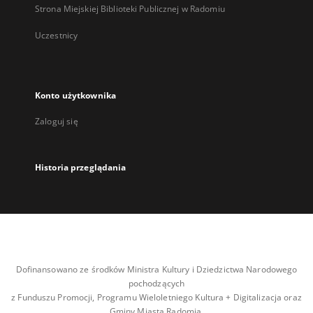
Strona Miejskiej Biblioteki Publicznej w Radomiu
Uczestnicy
Konto użytkownika
Zaloguj się
Historia przeglądania
Dofinansowano ze środków Ministra Kultury i Dziedzictwa Narodowego
pochodzących
z Funduszu Promocji, Programu Wieloletniego Kultura + Digitalizacja oraz
Gminy Miasta Radomia.