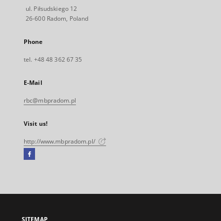
ul. Piłsudskiego 12
26-600 Radom, Poland
Phone
tel. +48 48 362 67 35
E-Mail
rbc@mbpradom.pl
Visit us!
http://www.mbpradom.pl/
Facebook
External
link,
will
open
in
a
SITEMAP