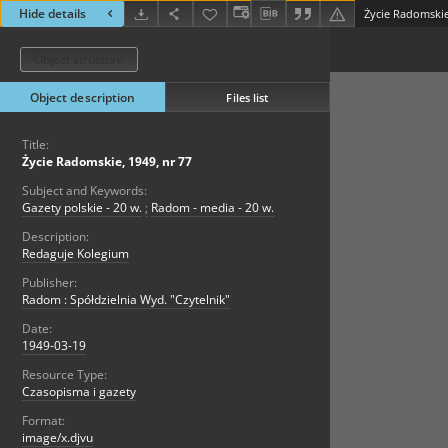
Hide details
Życie Radomskie
Object structure
Object description
Files list
Title:
Życie Radomskie, 1949, nr 77
Subject and Keywords:
Gazety polskie - 20 w.
;
Radom - media - 20 w.
Description:
Redaguje Kolegium
Publisher:
Radom : Spółdzielnia Wyd. "Czytelnik"
Date:
1949-03-19
Resource Type:
Czasopisma i gazety
Format:
image/x.djvu