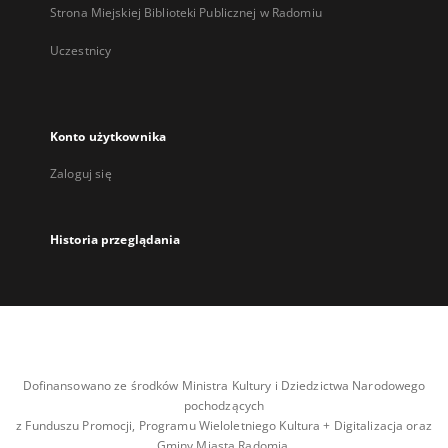
Strona Miejskiej Biblioteki Publicznej w Radomiu
Uczestnicy
Konto użytkownika
Zaloguj się
Historia przeglądania
Dofinansowano ze środków Ministra Kultury i Dziedzictwa Narodowego
pochodzących
z Funduszu Promocji, Programu Wieloletniego Kultura + Digitalizacja oraz
Gminy Miasta Radomia.