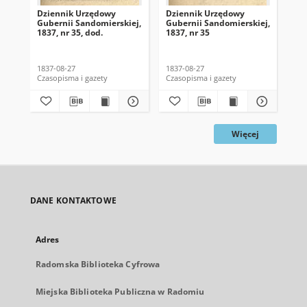
Dziennik Urzędowy
Dziennik Urzędowy
Dz
Gubernii Sandomierskiej,
Gubernii Sandomierskiej,
Gub
1837, nr 35, dod.
1837, nr 35
183
1837-08-27
1837-08-27
183
Czasopisma i gazety
Czasopisma i gazety
Cza
Więcej
DANE KONTAKTOWE
Adres
Radomska Biblioteka Cyfrowa
Miejska Biblioteka Publiczna w Radomiu