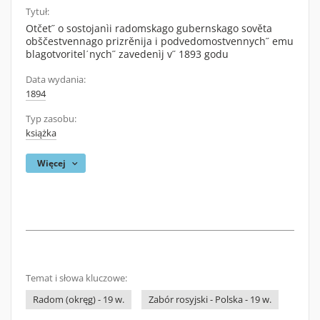
Tytuł:
Otčet˝ o sostojanìi radomskago gubernskago sověta
obščestvennago prizrěnija i podvedomostvennych˝ emu
blagotvoritel΄nych˝ zavedenìj v˝ 1893 godu
Data wydania:
1894
Typ zasobu:
książka
Więcej
Temat i słowa kluczowe:
Radom (okręg) - 19 w.
Zabór rosyjski - Polska - 19 w.