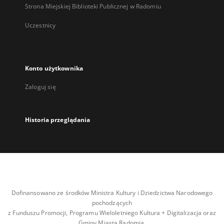
Strona Miejskiej Biblioteki Publicznej w Radomiu
Uczestnicy
Konto użytkownika
Zaloguj się
Historia przeglądania
Dofinansowano ze środków Ministra Kultury i Dziedzictwa Narodowego
pochodzących
z Funduszu Promocji, Programu Wieloletniego Kultura + Digitalizacja oraz
Gminy Miasta Radomia.