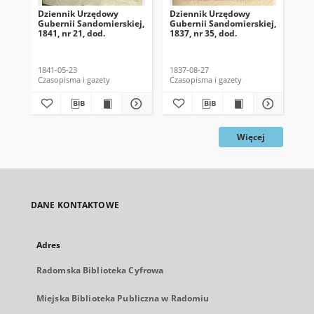
Dziennik Urzędowy
Dziennik Urzędowy
Dz
Gubernii Sandomierskiej,
Gubernii Sandomierskiej,
Gub
1841, nr 21, dod.
1837, nr 35, dod.
183
1841-05-23
1837-08-27
183
Czasopisma i gazety
Czasopisma i gazety
Cza
Więcej
DANE KONTAKTOWE
Adres
Radomska Biblioteka Cyfrowa
Miejska Biblioteka Publiczna w Radomiu