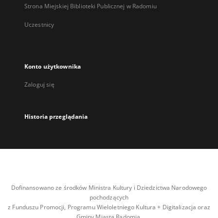
Strona Miejskiej Biblioteki Publicznej w Radomiu
Uczestnicy
Konto użytkownika
Zaloguj się
Historia przeglądania
Dofinansowano ze środków Ministra Kultury i Dziedzictwa Narodowego
pochodzących
z Funduszu Promocji, Programu Wieloletniego Kultura + Digitalizacja oraz
Gminy Miasta Radomia.