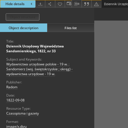
Hide details
Object structure
Object description
Files list
Title:
Dziennik Urzędowy Województwa
Sandomierskiego, 1822, nr 33
Subject and Keywords:
Wydawnictwa urzędowe polskie - 19 w.
;
Sandomierz (woj. świętokrzyskie ; okręg) -
wydawnictwa urzędowe - 19 w.
Publisher:
Radom
Date:
1822-09-08
Resource Type:
Czasopisma i gazety
Format:
image/x.djvu