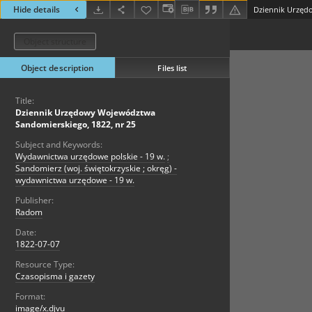
Hide details
Object structure
Object description
Files list
Title:
Dziennik Urzędowy Województwa
Sandomierskiego, 1822, nr 25
Subject and Keywords:
Wydawnictwa urzędowe polskie - 19 w.
;
Sandomierz (woj. świętokrzyskie ; okręg) -
wydawnictwa urzędowe - 19 w.
Publisher:
Radom
Date:
1822-07-07
Resource Type:
Czasopisma i gazety
Format:
image/x.djvu