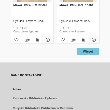
Słowo, 1930. R. 9, nr 268
Słowo, 1930. R. 9, nr 265
Sło
Cybulski, Edward. Red.
Cybulski, Edward. Red.
Cyb
1930-11-20
1930-11-16
193
Czasopisma i gazety
Czasopisma i gazety
Cza
Więcej
DANE KONTAKTOWE
Adres
Radomska Biblioteka Cyfrowa
Miejska Biblioteka Publiczna w Radomiu