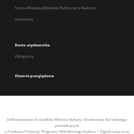
Strona Miejskiej Biblioteki Publicznej w Radomiu
Uczestnicy
Konto użytkownika
Zaloguj się
Historia przeglądania
Dofinansowano ze środków Ministra Kultury i Dziedzictwa Narodowego
pochodzących
z Funduszu Promocji, Programu Wieloletniego Kultura + Digitalizacja oraz