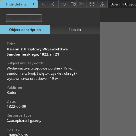
Hide details
Object structure
Object description
Files list
Title:
Dziennik Urzędowy Województwa
Sandomierskiego, 1822, nr 21
Subject and Keywords:
Wydawnictwa urzędowe polskie - 19 w.
;
Sandomierz (woj. świętokrzyskie ; okręg) -
wydawnictwa urzędowe - 19 w.
Publisher:
Radom
Date:
1822-06-09
Resource Type:
Czasopisma i gazety
Format:
image/x.djvu