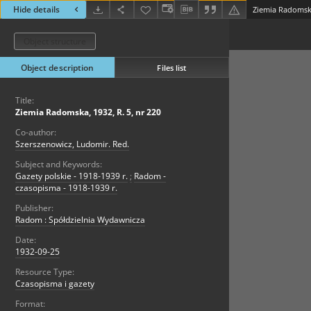
Hide details
Ziemia Radomska
Object structure
Object description
Files list
Title:
Ziemia Radomska, 1932, R. 5, nr 220
Co-author:
Szerszenowicz, Ludomir. Red.
Subject and Keywords:
Gazety polskie - 1918-1939 r.
;
Radom -
czasopisma - 1918-1939 r.
Publisher:
Radom : Spółdzielnia Wydawnicza
Date:
1932-09-25
Resource Type:
Czasopisma i gazety
Format: