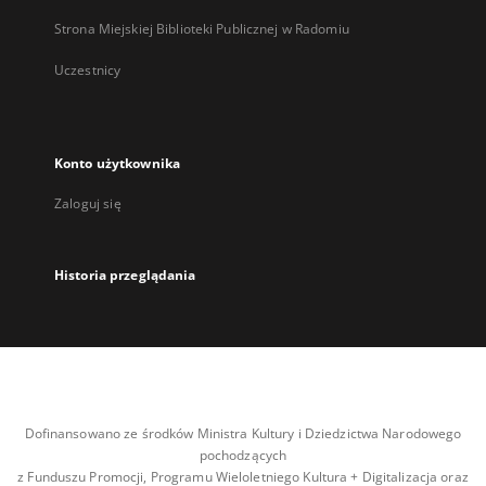
Strona Miejskiej Biblioteki Publicznej w Radomiu
Uczestnicy
Konto użytkownika
Zaloguj się
Historia przeglądania
Dofinansowano ze środków Ministra Kultury i Dziedzictwa Narodowego
pochodzących
z Funduszu Promocji, Programu Wieloletniego Kultura + Digitalizacja oraz