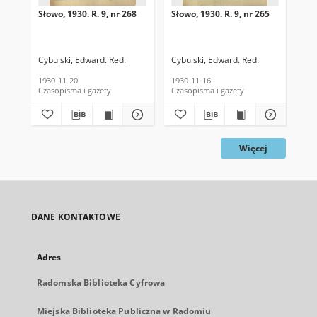
Słowo, 1930. R. 9, nr 268
Słowo, 1930. R. 9, nr 265
Sło
Cybulski, Edward. Red.
Cybulski, Edward. Red.
Cyb
1930-11-20
1930-11-16
193
Czasopisma i gazety
Czasopisma i gazety
Cza
Więcej
DANE KONTAKTOWE
Adres
Radomska Biblioteka Cyfrowa
Miejska Biblioteka Publiczna w Radomiu