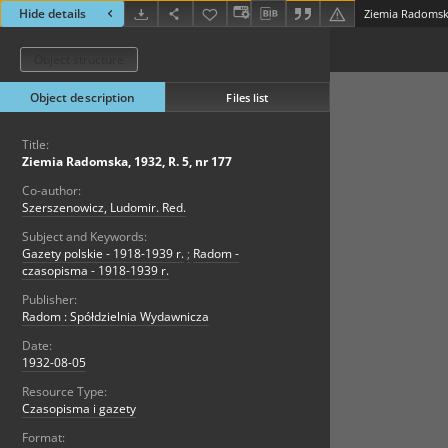
Hide details
Ziemia Radomska
Object structure
Object description
Files list
Title:
Ziemia Radomska, 1932, R. 5, nr 177
Co-author:
Szerszenowicz, Ludomir. Red.
Subject and Keywords:
Gazety polskie - 1918-1939 r.
;
Radom -
czasopisma - 1918-1939 r.
Publisher:
Radom : Spółdzielnia Wydawnicza
Date:
1932-08-05
Resource Type:
Czasopisma i gazety
Format: