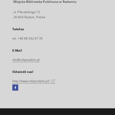
Miejska Biblioteka Publiczna w Radomiu
ul. Piłsudskiego 12
26-600 Radom, Polska
Telefon
tel. +48 48 362 67 35
E-Mail
rbc@mbpradom.pl
Odwiedź nas!
http://www.mbpradom.pl/
Facebook
Link
zewnętrzny,
otworzy
się
w