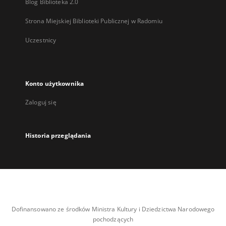
Blog Biblioteka 2.0
Strona Miejskiej Biblioteki Publicznej w Radomiu
Uczestnicy
Konto użytkownika
Zaloguj się
Historia przeglądania
Dofinansowano ze środków Ministra Kultury i Dziedzictwa Narodowego
pochodzących