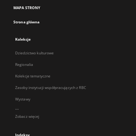
nowej
MAPA STRONY
karcie
Strona główna
Kolekcje
Dziedzictwo kulturowe
Regionalia
Kolekcje tematyczne
Zasoby instytucji współpracujących z RBC
Wystawy
...
Zobacz więcej
Indeksy