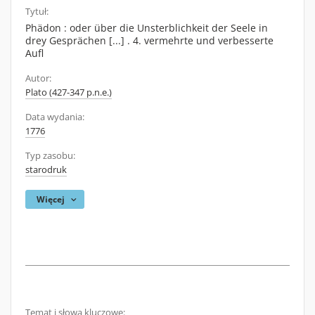
Tytuł:
Phädon : oder über die Unsterblichkeit der Seele in
drey Gesprächen [...] . 4. vermehrte und verbesserte
Aufl
Autor:
Plato (427-347 p.n.e.)
Data wydania:
1776
Typ zasobu:
starodruk
Więcej
Temat i słowa kluczowe: