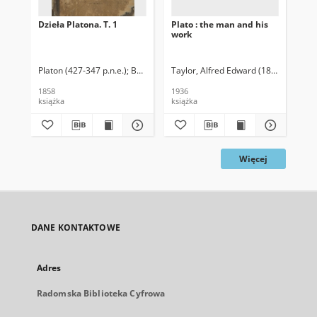
Dzieła Platona. T. 1
Plato : the man and his
Go
work
Platon (427-347 p.n.e.)
Bronikowski, Antoni (1817-1884). Tł.
Taylor, Alfred Edward (1869-1945)
Pla
1858
1936
192
książka
książka
ksi
Więcej
DANE KONTAKTOWE
Adres
Radomska Biblioteka Cyfrowa