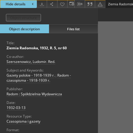
Hide details
Ziemia Radomska,
Object structure
Object description
Files list
Title:
Ziemia Radomska, 1932, R. 5, nr 60
Co-author:
Szerszenowicz, Ludomir. Red.
Subject and Keywords:
Gazety polskie - 1918-1939 r.
;
Radom -
czasopisma - 1918-1939 r.
Publisher:
Radom : Spółdzielnia Wydawnicza
Date:
1932-03-13
Resource Type:
Czasopisma i gazety
Format: