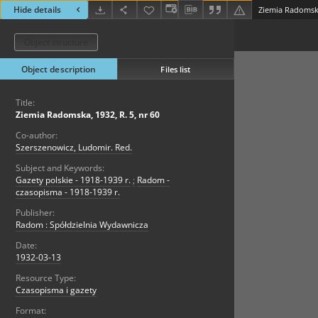
Hide details
Ziemia Radomska,
Object structure
Object description
Files list
Title:
Ziemia Radomska, 1932, R. 5, nr 60
Co-author:
Szerszenowicz, Ludomir. Red.
Subject and Keywords:
Gazety polskie - 1918-1939 r.
;
Radom -
czasopisma - 1918-1939 r.
Publisher:
Radom : Spółdzielnia Wydawnicza
Date:
1932-03-13
Resource Type:
Czasopisma i gazety
Format: